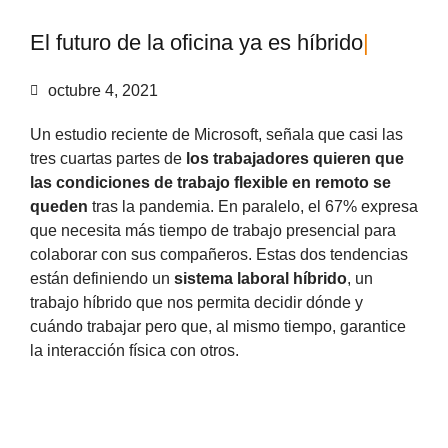
E
l
f
u
t
u
r
o
d
e
l
a
o
f
i
c
i
n
a
y
a
e
s
h
í
b
r
i
d
o
|
octubre 4, 2021
Un estudio reciente de Microsoft, señala que casi las
tres cuartas partes de
los trabajadores quieren que
las condiciones de trabajo flexible en remoto se
queden
tras la pandemia. En paralelo, el 67% expresa
que necesita más tiempo de trabajo presencial para
colaborar con sus compañeros. Estas dos tendencias
están definiendo un
sistema laboral híbrido
, un
trabajo híbrido que nos permita decidir dónde y
cuándo trabajar pero que, al mismo tiempo, garantice
la interacción física con otros.