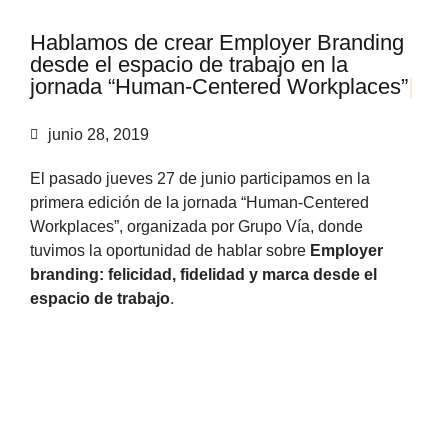
H
a
b
l
a
m
o
s
d
e
c
r
e
a
r
E
m
p
l
o
y
e
r
B
r
a
n
d
i
n
g
d
e
s
d
e
e
l
e
s
p
a
c
i
o
d
e
t
r
a
b
a
j
o
e
n
l
a
j
o
r
n
a
d
a
“
H
u
m
a
n
-
C
e
n
t
e
r
e
d
W
o
r
k
p
l
a
c
e
s
”
|
junio 28, 2019
El pasado jueves 27 de junio participamos en la
primera edición de la jornada “Human-Centered
Workplaces”, organizada por Grupo Vía, donde
tuvimos la oportunidad de hablar sobre
Employer
branding: felicidad, fidelidad y marca desde el
espacio de trabajo
.