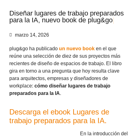
D
i
s
e
ñ
a
r
l
u
g
a
r
e
s
d
e
t
r
a
b
a
j
o
p
r
e
p
a
r
a
d
o
s
p
a
r
a
l
a
I
A
,
n
u
e
v
o
b
o
o
k
d
e
p
l
u
g
&
g
o
|
marzo 14, 2026
plug&go ha publicado
un nuevo book
en el que
reúne una selección de diez de sus proyectos más
recientes de diseño de espacios de trabajo. El libro
gira en torno a una pregunta que hoy resulta clave
para arquitectos, empresas y diseñadores de
workplace:
cómo diseñar lugares de trabajo
preparados para la IA
.
Descarga el ebook Lugares de
trabajo preparados para la IA.
En la introducción del