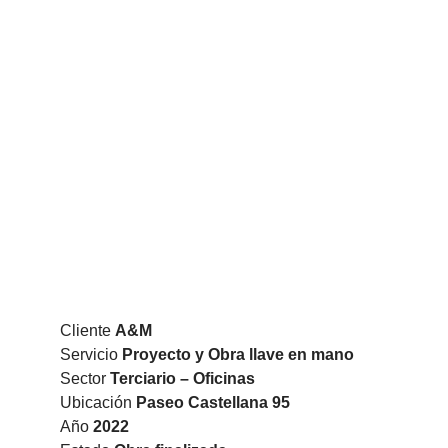
The best way to be hyb
Cliente
A&M
Servicio
Proyecto y Obra llave en mano
Sector
Terciario – Oficinas
Ubicación
Paseo Castellana 95
Año
2022