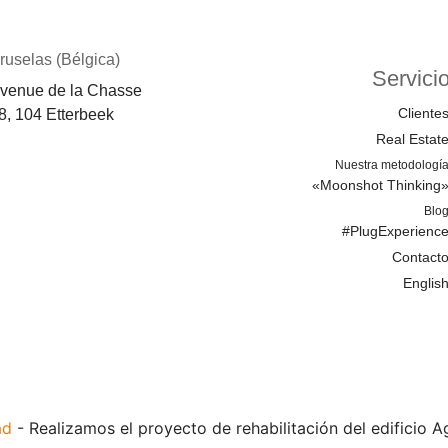
ruselas (Bélgica)
Servici
venue de la Chasse
Cliente
8, 104 Etterbeek
Real Estat
Nuestra metodologí
«Moonshot Thinking
Blo
#PlugExperienc
Contact
Englis
ad
-
Realizamos el proyecto de rehabilitación del edificio 