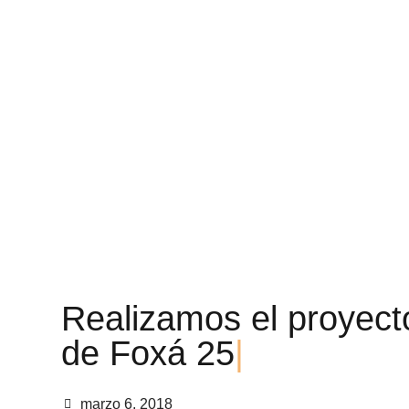
R
e
a
l
i
z
a
m
o
s
e
l
p
r
o
y
e
c
t
d
e
F
o
x
á
2
5
|
marzo 6, 2018