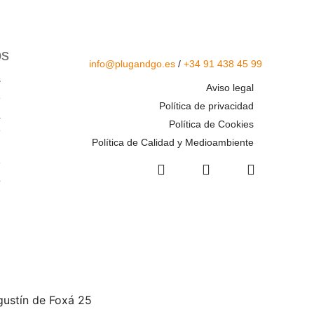
os
info@plugandgo.es
/
+34 91 438 45 99
s
Aviso legal
e
Política de privacidad
a
Política de Cookies
»
Política de Calidad y Medioambiente
g
e
o
h
Agustín de Foxá 25