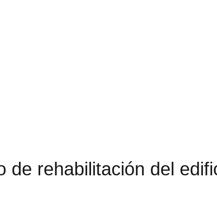
o
d
e
r
e
h
a
b
i
l
i
t
a
c
i
ó
n
d
e
l
e
d
i
f
i