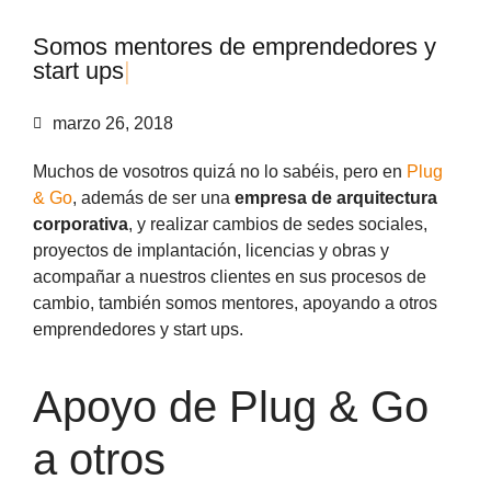
S
o
m
o
s
m
e
n
t
o
r
e
s
d
e
e
m
p
r
e
n
d
e
d
o
r
e
s
y
s
t
a
r
t
u
p
s
|
marzo 26, 2018
Muchos de vosotros quizá no lo sabéis, pero en
Plug
& Go
, además de ser una
empresa de
arquitectura
corporativa
, y realizar c
ambios de sedes sociales,
proyectos de implantación, licencias y obras y
acompañar a nuestros clientes en sus procesos de
cambio, también somos mentores, apoyando a otros
emprendedores y start ups.
Apoyo de Plug & Go
a otros