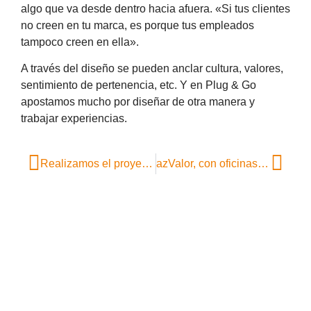
algo que va desde dentro hacia afuera. «Si tus clientes
no creen en tu marca, es porque tus empleados
tampoco creen en ella».
A través del diseño se pueden anclar cultura, valores,
sentimiento de pertenencia, etc. Y en Plug & Go
apostamos mucho por diseñar de otra manera y
trabajar experiencias.
Realizamos el proyecto de rehabilitación del edificio Agustín de Foxá 25
azValor, con oficinas de plug&go, ganadora del premio Great Place to Work