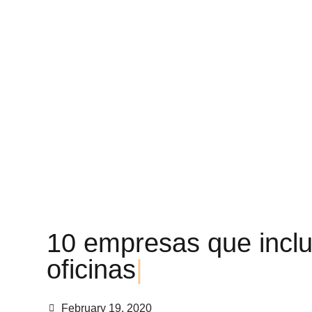
1
0
e
m
p
r
e
s
a
s
q
u
e
i
n
c
l
o
f
i
c
i
n
a
s
|
February 19, 2020