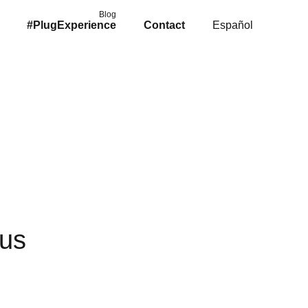
Blog
#PlugExperience
Contact
Español
u
s