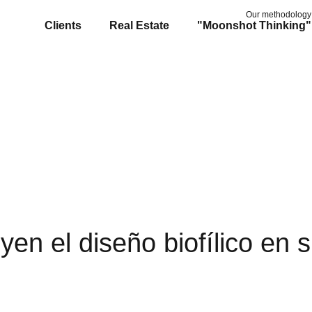
Our methodology
Clients
Real Estate
"Moonshot Thinking"
u
y
e
n
e
l
d
i
s
e
ñ
o
b
i
o
f
í
l
i
c
o
e
n
s