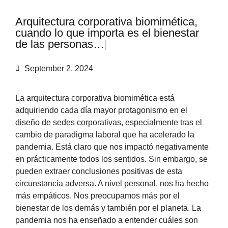
A
r
q
u
i
t
e
c
t
u
r
a
c
o
r
p
o
r
a
t
i
v
a
b
i
o
m
i
m
é
t
i
c
a
,
c
u
a
n
d
o
l
o
q
u
e
i
m
p
o
r
t
a
e
s
e
l
b
i
e
n
e
s
t
a
r
d
e
l
a
s
p
e
r
s
o
n
a
s
…
|
September 2, 2024
La arquitectura corporativa biomimética está
adquiriendo cada día mayor protagonismo en el
diseño de sedes corporativas, especialmente tras el
cambio de paradigma laboral que ha acelerado la
pandemia. Está claro que nos impactó negativamente
en prácticamente todos los sentidos. Sin embargo, se
pueden extraer conclusiones positivas de esta
circunstancia adversa. A nivel personal, nos ha hecho
más empáticos. Nos preocupamos más por el
bienestar de los demás y también por el planeta. La
pandemia nos ha enseñado a entender cuáles son