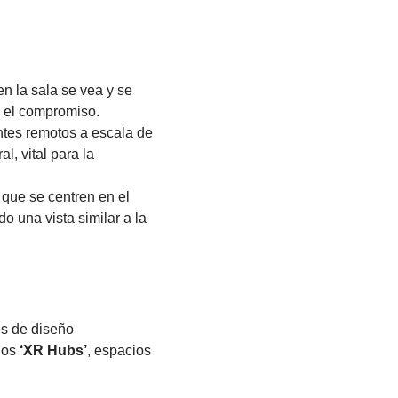
n la sala se vea y se
a el compromiso.
ntes remotos a escala de
l, vital para la
 que se centren en el
o una vista similar a la
es de diseño
 los
‘XR Hubs’
, espacios