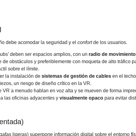
l
seño debe acomodar la seguridad y el
confort
de los usuarios.
bs’ deben ser espacios amplios, con un
radio de movimient
re de obstáculos y preferiblemente con moqueta de alto tráfico p
til sobre el límite.
r la instalación de
sistemas de gestión de cables
en el techo 
iezos, un riesgo de diseño crítico en la VR.
e VR a menudo hablan en voz alta y se mueven de forma impred
 a las oficinas adyacentes y
visualmente opaco
para evitar dis
mentada)
fas ligeras) superpone información digital sobre el entorno fís