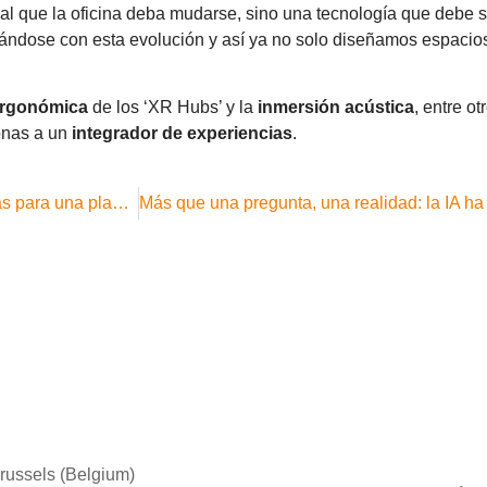
o al que la oficina deba mudarse, sino una tecnología que debe 
neándose con esta evolución y así ya no solo diseñamos espacios 
ergonómica
de los ‘XR Hubs’ y la
inmersión acústica
, entre o
onas a un
integrador de experiencias
.
Espacios "Ageless": Diseñando oficinas inclusivas para una plantilla multigeneracional
russels (Belgium)