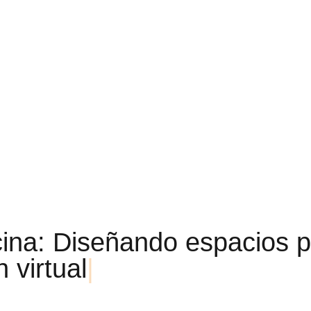
c
i
n
a
:
D
i
s
e
ñ
a
n
d
o
e
s
p
a
c
i
o
s
p
n
v
i
r
t
u
a
l
|