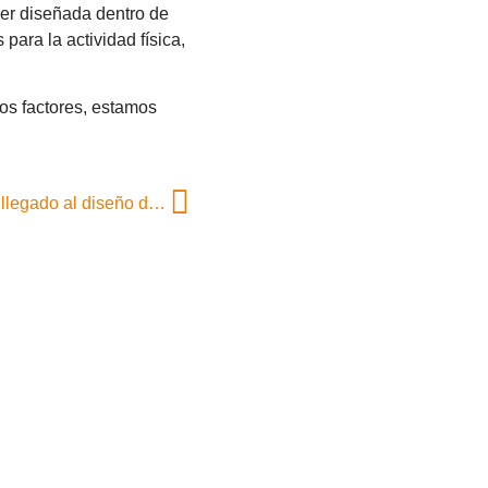
ser diseñada dentro de
para la actividad física,
tros factores, estamos
Más que una pregunta, una realidad: la IA ha llegado al diseño de los entornos laborales