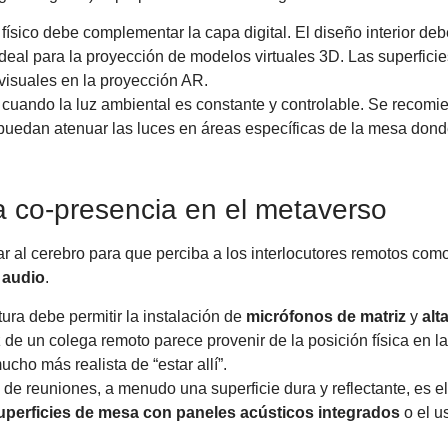
físico debe complementar la capa digital. El diseño interior de
ideal para la proyección de modelos virtuales 3D. Las superficie
visuales en la proyección AR.
cuando la luz ambiental es constante y controlable. Se recomi
 puedan atenuar las luces en áreas específicas de la mesa dond
la co-presencia en el metaverso
 al cerebro para que perciba a los interlocutores remotos como
e
audio
.
ura debe permitir la instalación de
micrófonos de matriz
y
alt
oz de un colega remoto parece provenir de la posición física en l
ho más realista de “estar allí”.
de reuniones, a menudo una superficie dura y reflectante, es e
uperficies de mesa con paneles acústicos integrados
o el u