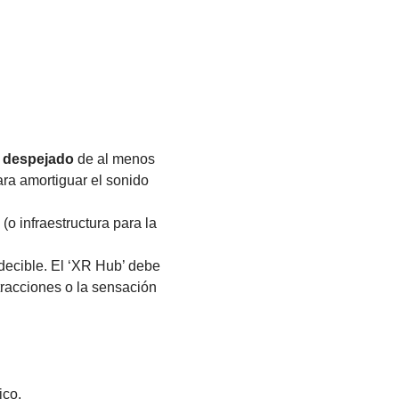
o despejado
de al menos
ara amortiguar el sonido
(o infraestructura para la
ecible. El ‘XR Hub’ debe
tracciones o la sensación
ico.