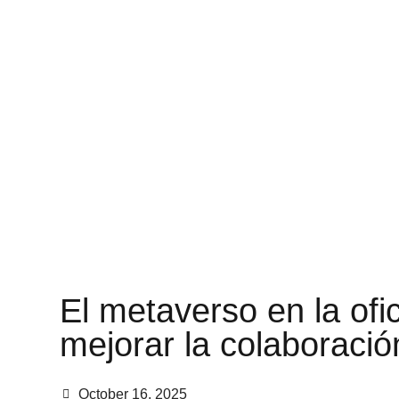
E
l
m
e
t
a
v
e
r
s
o
e
n
l
a
o
f
i
m
e
j
o
r
a
r
l
a
c
o
l
a
b
o
r
a
c
i
ó
October 16, 2025