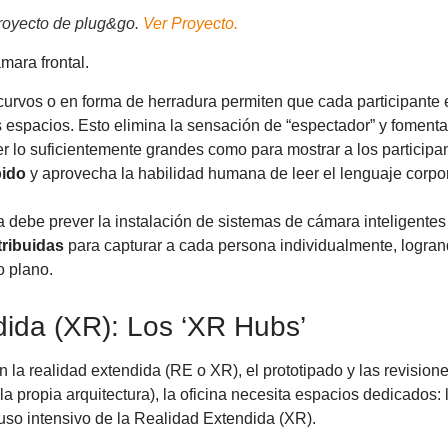
Proyecto de plug&go.
Ver Proyecto.
mara frontal.
urvos o en forma de herradura permiten que cada participante e
s espacios. Esto elimina la sensación de “espectador” y foment
r lo suficientemente grandes como para mostrar a los participa
bido
y aprovecha la habilidad humana de leer el lenguaje corpora
a debe prever la instalación de sistemas de cámara inteligentes
tribuidas
para capturar a cada persona individualmente, logrand
o plano.
dida (XR): Los ‘XR Hubs’
la realidad extendida (RE o XR), el prototipado y las revision
 propia arquitectura), la oficina necesita espacios dedicados:
 uso intensivo de la Realidad Extendida (XR).