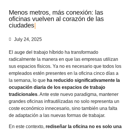
M
e
n
o
s
m
e
t
r
o
s
,
m
á
s
c
o
n
e
x
i
ó
n
:
l
a
s
o
f
i
c
i
n
a
s
v
u
e
l
v
e
n
a
l
c
o
r
a
z
ó
n
d
e
l
a
s
c
i
u
d
a
d
e
s
|
July 24, 2025
El auge del trabajo híbrido ha transformado
radicalmente la manera en que las empresas utilizan
sus espacios físicos. Ya no es necesario que todos los
empleados estén presentes en la oficina cinco días a
la semana, lo que
ha reducido significativamente la
ocupación diaria de los espacios de trabajo
tradicionales
. Ante este nuevo paradigma, mantener
grandes oficinas infrautilizadas no solo representa un
coste económico innecesario, sino también una falta
de adaptación a las nuevas formas de trabajar.
En este contexto,
rediseñar la oficina no es solo una