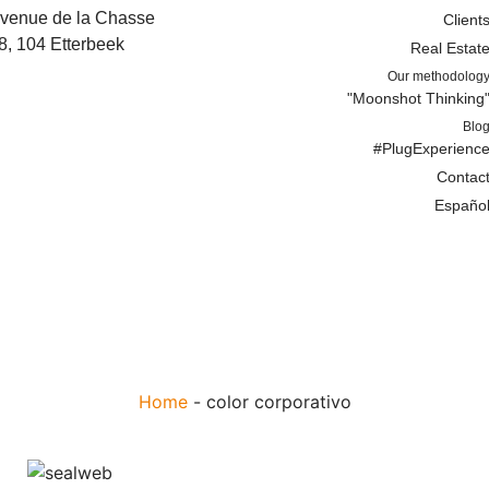
venue de la Chasse
Client
8, 104 Etterbeek
Real Estat
Our methodolog
"Moonshot Thinking
Blo
#PlugExperienc
Contac
Españo
Home
-
color corporativo