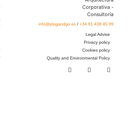
s
e
y
info@plugandgo.es
/
+34 91 438 45 99
"
Legal Advise
g
e
Privacy policy
t
Cookies policy
l
Quality and Environmental Policy