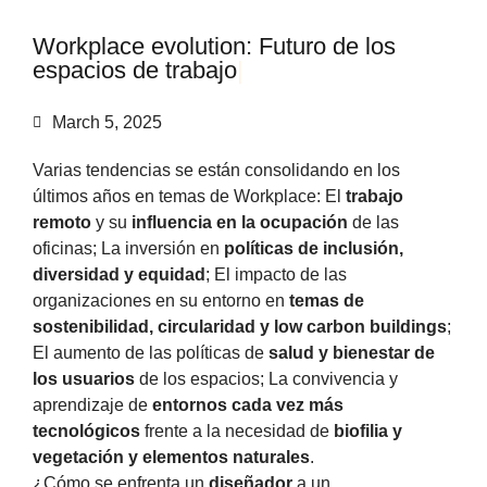
W
o
r
k
p
l
a
c
e
e
v
o
l
u
t
i
o
n
:
F
u
t
u
r
o
d
e
l
o
s
e
s
p
a
c
i
o
s
d
e
t
r
a
b
a
j
o
|
March 5, 2025
Varias tendencias se están consolidando en los
últimos años en temas de Workplace: El
trabajo
remoto
y su
influencia en la ocupación
de las
oficinas; La inversión en
políticas de inclusión,
diversidad y equidad
; El impacto de las
organizaciones en su entorno en
temas de
sostenibilidad, circularidad y low carbon buildings
;
El aumento de las políticas de
salud y bienestar de
los usuarios
de los espacios; La convivencia y
aprendizaje de
entornos cada vez más
tecnológicos
frente a la necesidad de
biofilia y
vegetación y elementos naturales
.
¿Cómo se enfrenta un
diseñador
a un