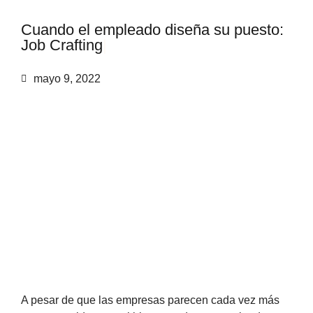
C
u
a
n
d
o
e
l
e
m
p
l
e
a
d
o
d
i
s
e
ñ
a
s
u
p
u
e
s
t
o
:
J
o
b
C
r
a
f
t
i
n
g
|
mayo 9, 2022
A pesar de que las empresas parecen cada vez más