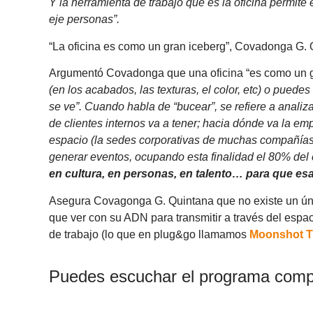
Y la herramienta de trabajo que es la oficina permit
eje personas”.
“La oficina es como un gran iceberg”, Covadonga G.
Argumentó Covadonga que una oficina “es como un gr
(en los acabados, las texturas, el color, etc) o pue
se ve”. Cuando habla de “bucear”, se refiere a analiz
de clientes internos va a tener; hacia dónde va la em
espacio (la sedes corporativas de muchas compañías 
generar eventos, ocupando esta finalidad el 80% del 
en cultura, en personas, en talento… para que esa
Asegura Covagonga G. Quintana que no existe un úni
que ver con su ADN para transmitir a través del espa
de trabajo (lo que en plug&go llamamos
Moonshot T
Puedes escuchar el programa comp