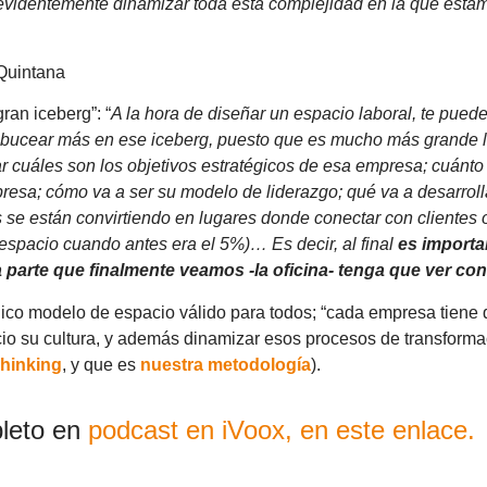
e evidentemente dinamizar toda esta complejidad en la que esta
 Quintana
an iceberg”: “
A la hora de diseñar un espacio laboral, te puede
des bucear más en ese iceberg, puesto que es mucho más grande 
ar cuáles son los objetivos estratégicos de esa empresa; cuánto
presa; cómo va a ser su modelo de liderazgo; qué va a desarrolla
se están convirtiendo en lugares donde conectar con clientes 
espacio cuando antes era el 5%)… Es decir, al final
es importa
 parte que finalmente veamos -la oficina- tenga que ver co
co modelo de espacio válido para todos; “cada empresa tiene q
cio su cultura, y además dinamizar esos procesos de transforma
hinking
, y que es
nuestra metodología
).
leto en
podcast en iVoox, en este enlace.