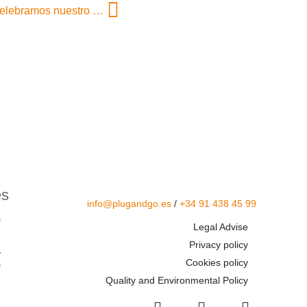
10 años haciendo arquitectura corporativa, ¡celebramos nuestro décimo aniversario!
es
info@plugandgo.es
/
+34 91 438 45 99
s
Legal Advise
e
Privacy policy
y
Cookies policy
"
Quality and Environmental Policy
g
e