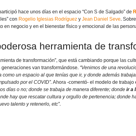
participó hace unos días en el espacio “Con S de Salgado” de
R
ales” con
Rogelio Iglesias Rodríguez
y
Jean Daniel Seve
. Sobre
o en negocio y en el bienestar físico y emocional de las person
 poderosa herramienta de trans
amienta de transformación”, que está cambiando porque las cul
tes generaciones van transformándose.
“Venimos de una revolución
ada como un espacio al que tenías que ir, y donde además traba
mpulsado por el COVID”.
Ahora -comentó- el modelo de trabajo
gunos días o no; donde se trabaja de manera diferente; donde
ir a
onde hay que rescatar cultura y orgullo de pertenencia; donde h
vo talento y retenerlo, etc”
.