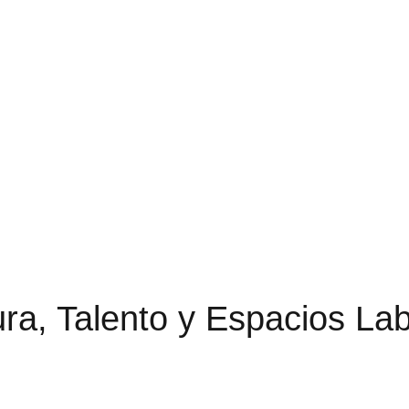
u
r
a
,
T
a
l
e
n
t
o
y
E
s
p
a
c
i
o
s
L
a