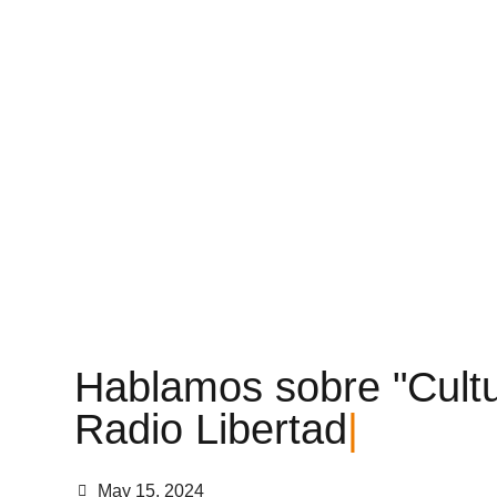
H
a
b
l
a
m
o
s
s
o
b
r
e
"
C
u
l
t
R
a
d
i
o
L
i
b
e
r
t
a
d
|
May 15, 2024