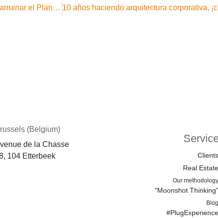
Greentecture: Construyendo mejores oficinas sin arruinar el Planeta
russels (Belgium)
Servic
venue de la Chasse
Client
8, 104 Etterbeek
Real Estat
Our methodolog
"Moonshot Thinking
Blo
#PlugExperienc