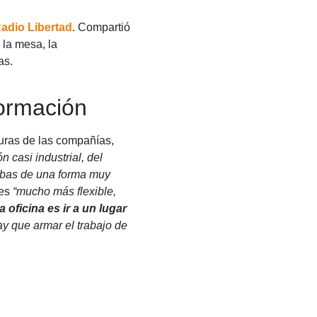
adio Libertad
. Compartió
 la mesa, la
as.
formación
turas de las compañías,
 casi industrial, del
jabas de una forma muy
 es
“mucho más flexible,
 la oficina es ir a un lugar
ay que armar el trabajo de