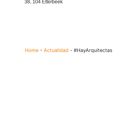
38, 104 Etterbeek
Home
-
Actualidad
-
#HayArquitectas