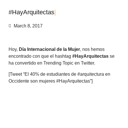
#
H
a
y
A
r
q
u
i
t
e
c
t
a
s
|
March 8, 2017
Hoy,
Día Internacional de la Mujer
, nos hemos
encontrado con que el hashtag
#HayArquitectas
se
ha convertido en Trending Topic en Twitter.
[Tweet “El 40% de estudiantes de #arquitectura en
Occidente son mujeres #HayArquitectas”]