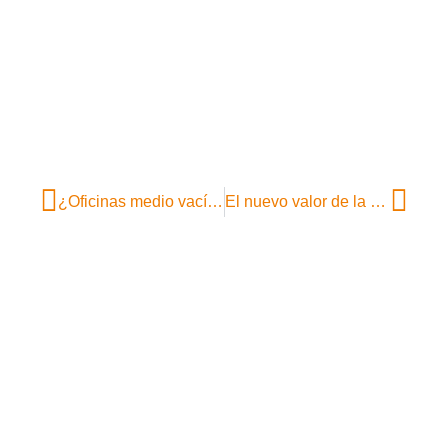
¿Oficinas medio vacías? El hot-desking, una solución para optimizar el espacio en la era híbrida
El nuevo valor de la oficina: del lugar obligatorio al espacio inspirador