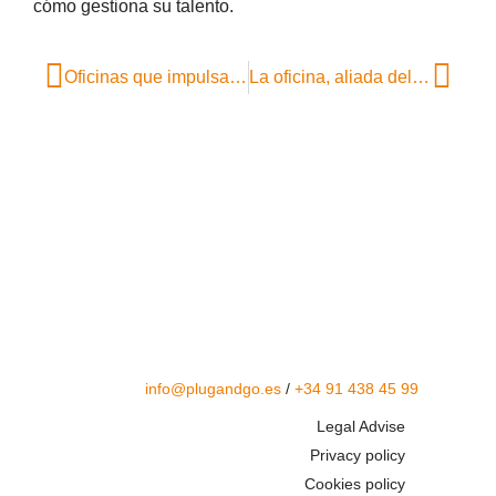
cómo gestiona su talento.
Oficinas que impulsan lo mejor del talento
La oficina, aliada del customer experience y el employer branding
info@plugandgo.es
/
+34 91 438 45 99
Legal Advise
Privacy policy
Cookies policy