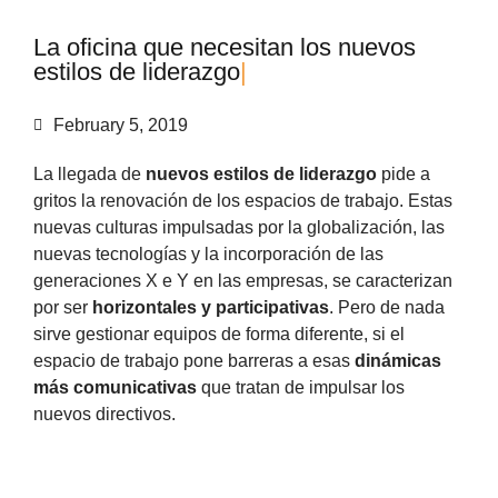
L
a
o
f
i
c
i
n
a
q
u
e
n
e
c
e
s
i
t
a
n
l
o
s
n
u
e
v
o
s
e
s
t
i
l
o
s
d
e
l
i
d
e
r
a
z
g
o
|
February 5, 2019
La llegada de
nuevos estilos de liderazgo
pide a
gritos la renovación de los espacios de trabajo. Estas
nuevas culturas impulsadas por la globalización, las
nuevas tecnologías y la incorporación de las
generaciones X e Y en las empresas, se caracterizan
por ser
horizontales y participativas
. Pero de nada
sirve gestionar equipos de forma diferente, si el
espacio de trabajo pone barreras a esas
dinámicas
más comunicativas
que tratan de impulsar los
nuevos directivos.