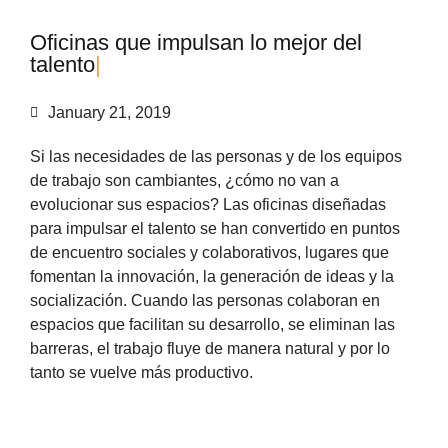
O
f
i
c
i
n
a
s
q
u
e
i
m
p
u
l
s
a
n
l
o
m
e
j
o
r
d
e
l
t
a
l
e
n
t
o
|
January 21, 2019
Si las necesidades de las personas y de los equipos
de trabajo son cambiantes, ¿cómo no van a
evolucionar sus espacios? Las oficinas diseñadas
para impulsar el talento se han convertido en puntos
de encuentro sociales y colaborativos, lugares que
fomentan la innovación, la generación de ideas y la
socialización. Cuando las personas colaboran en
espacios que facilitan su desarrollo, se eliminan las
barreras, el trabajo fluye de manera natural y por lo
tanto se vuelve más productivo.