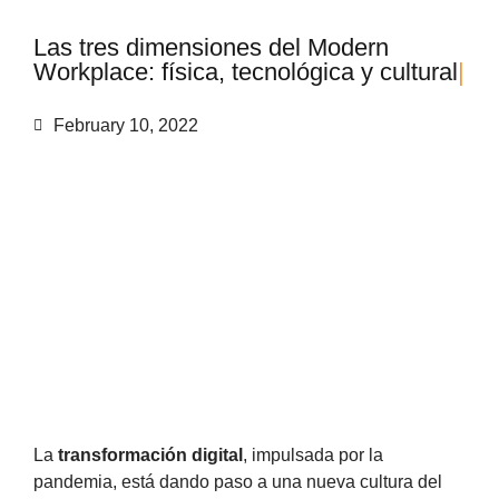
L
a
s
t
r
e
s
d
i
m
e
n
s
i
o
n
e
s
d
e
l
M
o
d
e
r
n
W
o
r
k
p
l
a
c
e
:
f
í
s
i
c
a
,
t
e
c
n
o
l
ó
g
i
c
a
y
c
u
l
t
u
r
a
l
|
February 10, 2022
La
transformación digital
, impulsada por la
pandemia, está dando paso a una nueva cultura del