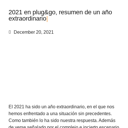
2
0
2
1
e
n
p
l
u
g
&
g
o
,
r
e
s
u
m
e
n
d
e
u
n
a
ñ
o
e
x
t
r
a
o
r
d
i
n
a
r
i
o
|
December 20, 2021
El 2021 ha sido un año extraordinario, en el que nos
hemos enfrentado a una situación sin precedentes.
Como también lo ha sido nuestra respuesta. Además
de verse señalado por el complejo e incierto escenario