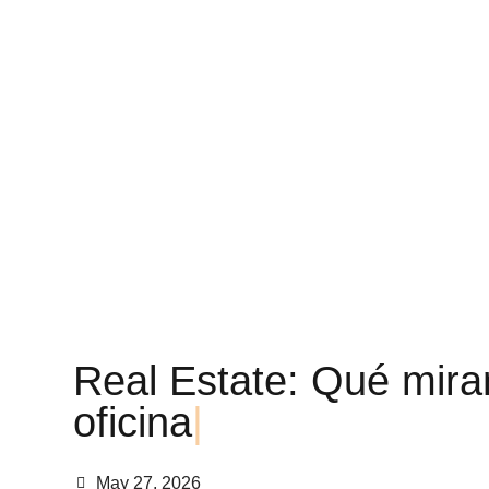
R
e
a
l
E
s
t
a
t
e
:
Q
u
é
m
i
r
a
o
f
i
c
i
n
a
|
May 27, 2026