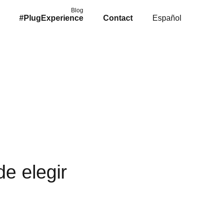
Blog
#PlugExperience
Contact
Español
d
e
e
l
e
g
i
r