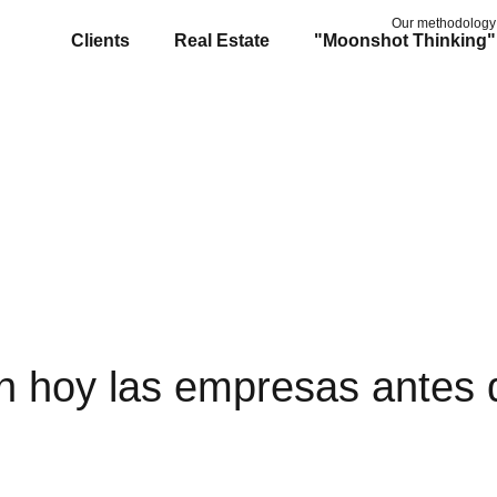
Our methodology
Clients
Real Estate
"Moonshot Thinking"
n
h
o
y
l
a
s
e
m
p
r
e
s
a
s
a
n
t
e
s