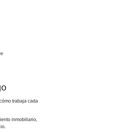
ue
go
 cómo trabaja cada
ento inmobiliario,
io.