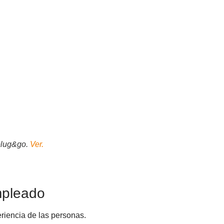
plug&go.
Ver.
mpleado
eriencia de las personas.